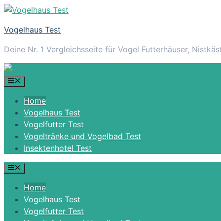
Zum
Inhalt
Vogelhaus Test
springen
Deine Nr. 1 Vergleichsseite für Vogel Futterhäuser, Nistkä
Menü
Home
Vogelhaus Test
Vogelfutter Test
Vogeltränke und Vogelbad Test
Insektenhotel Test
Menü
Home
Vogelhaus Test
Vogelfutter Test