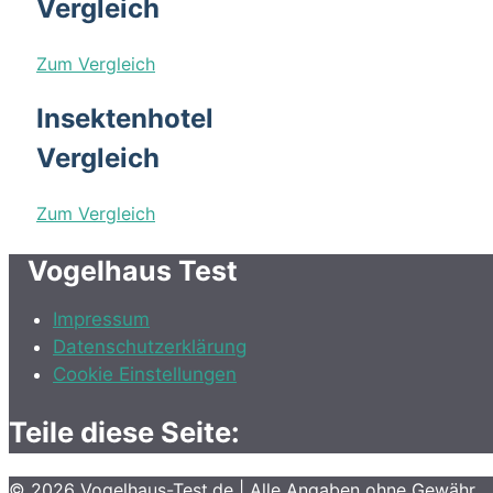
Vergleich
Zum Vergleich
Insektenhotel
Vergleich
Zum Vergleich
Vogelhaus Test
Impressum
Datenschutzerklärung
Cookie Einstellungen
Teile diese Seite:
© 2026
Vogelhaus-Test.de
| Alle Angaben ohne Gewähr